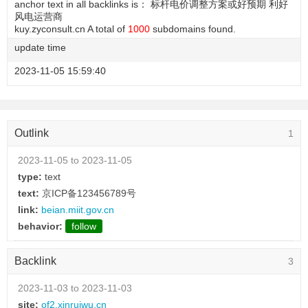
anchor text in all backlinks is： 标杆电价调整方案或好预期 利好
风电运营商
kuy.zyconsult.cn A total of
1000
subdomains found.
update time
2023-11-05 15:59:40
Outlink
1
2023-11-05 to 2023-11-05
type:
text
text:
京ICP备123456789号
link:
beian.miit.gov.cn
behavior:
follow
Backlink
3
2023-11-03 to 2023-11-03
site:
of2.xinruiwu.cn