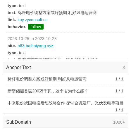
type:
text
text:
标杆电价调整方案或好预期 利好风电运营商
link:
kuy.zyconsult.cn
behavior:
follow
2023-10-25 to 2023-10-25
site:
b63.baihaiyang.xyz
type:
text
text:
新型储能首破200万千瓦，这个省为什么能？
link:
kuy.zyconsult.cn
Anchor Text
3
behavior:
follow
标杆电价调整方案或好预期 利好风电运营商
1 / 1
2023-10-24 to 2023-10-24
新型储能首破200万千瓦，这个省为什么能？
1 / 1
site:
zsxyn.qingniannews.com
type:
text
中来股份携国电投启动战略合作 探讨合资建厂、光伏发电等项目
text:
中来股份携国电投启动战略合作 探讨合资建厂、光伏发电
1 / 1
等项目
link:
kuy.zyconsult.cn
SubDomain
1000+
behavior:
follow