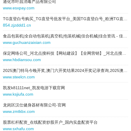
通化市叶昌消毒产品有限公司
z8fli.zyconsult.cn
www.esxpay.com
z8aus.zyconsult.cn
TG直登白号购买_TG直登号批发平台_美国TG直登白号_欧洲TG直登白号_亚洲TG直登白号
854.zjzddd1.cn
z8ne.zyconsult.cn
食品包装机|全自动包装机|真空机|包装机械|佳合机械|佳合资讯 - 佳合机械有限公司
z9dmw.zyconsult.cn
www.guchuanzaixian.com
z8m.zyconsult.cn
保定网络公司_河北点搜科技【网站建设】【全网营销】_河北点搜网络科技有限公司
www.hbdiansou.com
z915.zyconsult.cn
2025澳门特马今晚开奖,澳门六开奖结果2024开奖记录查询,2025澳门六开彩开奖资料查询,2025澳门六今晚开奖结果出来,2025澳门天天开好彩大全_福彩网_福彩网香港最准内部免费资料
z82.zyconsult.cn
www.steelcn.com
z8u5.zyconsult.cn
凯发k81111net_凯发电游下载官网
www.ksjiufa.com
z8f6s.zyconsult.cn
龙岗区汉仕健身器材有限公司-官网
www.zmtkbx.com
z83mh.zyconsult.cn
股票杠杆配资_在线配资炒股开户_国内实盘配资平台
z7jof.zyconsult.cn
www.sxhafu.com