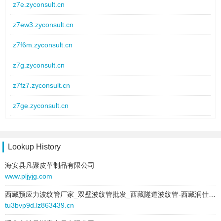
z7e.zyconsult.cn
z7ew3.zyconsult.cn
z7f6m.zyconsult.cn
z7g.zyconsult.cn
z7fz7.zyconsult.cn
z7ge.zyconsult.cn
z7gc.zyconsult.cn
z90h.zyconsult.cn
Lookup History
海安县凡聚皮革制品有限公司
z7o9.zyconsult.cn
www.pljyjg.com
z7tq.zyconsult.cn
西藏预应力波纹管厂家_双壁波纹管批发_西藏隧道波纹管-西藏润仕管业
tu3bvp9d.lz863439.cn
z7p.zyconsult.cn