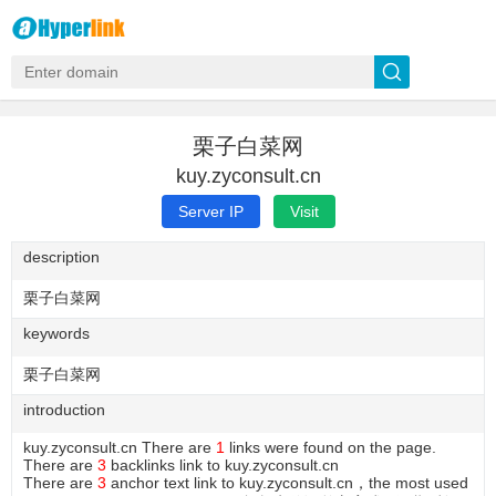
栗子白菜网
kuy.zyconsult.cn
Server IP
Visit
description
栗子白菜网
keywords
栗子白菜网
introduction
kuy.zyconsult.cn There are
1
links were found on the page.
There are
3
backlinks link to kuy.zyconsult.cn
There are
3
anchor text link to kuy.zyconsult.cn，the most used