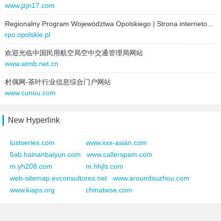
kdlb.cn.zj123.com
www.jzjn17.com
jgsvb.cn.zj123.com
Regionalny Program Województwa Opolskiego | Strona internetowa RPO WO 2014-2020
rpo.opolskie.pl
cvlr.cn.zj123.com
欢迎光临中国民用航空局空中交通管理局网站
www.atmb.net.cn
fuzio.cn.zj123.com
村偶网-茶叶行业信息综合门户网站
osvor.cn.zj123.com
www.cunou.com
rwoin.cn.zj123.com
New Hyperlink
ihqq.cn.zj123.com
lustseries.com
www.xxx-asian.com
mwdka.cn.zj123.com
6ab.hainanbaiyun.com
www.callerspam.com
bpch.cn.zj123.com
m.yh208.com
m.hhjls.com
web-sitemap.evconsultores.net
www.aroundsuzhou.com
amiru.cn.zj123.com
www.kiaps.org
chinatwse.com
gwfb.cn.zj123.com