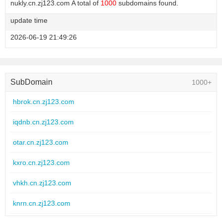
nukly.cn.zj123.com A total of
1000
subdomains found.
update time
2026-06-19 21:49:26
SubDomain
1000+
hbrok.cn.zj123.com
iqdnb.cn.zj123.com
otar.cn.zj123.com
kxro.cn.zj123.com
vhkh.cn.zj123.com
knrn.cn.zj123.com