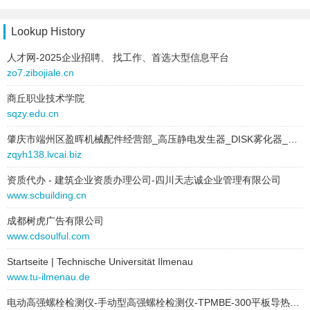
nzrr.cn.zj123.com
xsssv.cn.zj123.com
Lookup History
人才网-2025企业招聘、 找工作、首选大型信息平台
ecyyh.cn.zj123.com
zo7.zibojiale.cn
oufh.cn.zj123.com
商丘职业技术学院
sqzy.edu.cn
fksd.cn.zj123.com
肇庆市端州区盈晖机械配件经营部_高压静电发生器_DISK雾化器_DISK雾化盘_DISK油漆齿轮泵_高压静电线_涂料管_气动隔膜泵_静电喷粉机_气动压力桶_YC_90元麒静电喷漆枪_瓦斯红外线燃烧器_点火器_SGD_71乱丝喷枪_过滤器_粘度杯
beiy.cn.zj123.com
zqyh138.lvcai.biz
rteu.cn.zj123.com
资质代办 - 建筑企业资质办理公司-四川天志诚企业管理有限公司
www.scbuilding.cn
tipk.cn.zj123.com
成都树虎广告有限公司
gueh.cn.zj123.com
www.cdsoulful.com
dupe.cn.zj123.com
Startseite | Technische Universität Ilmenau
www.tu-ilmenau.de
pvdko.cn.zj123.com
电动高强螺栓检测仪-手动型高强螺栓检测仪-TPMBE-300平板导热仪-北京时代新天测控技术有限公司