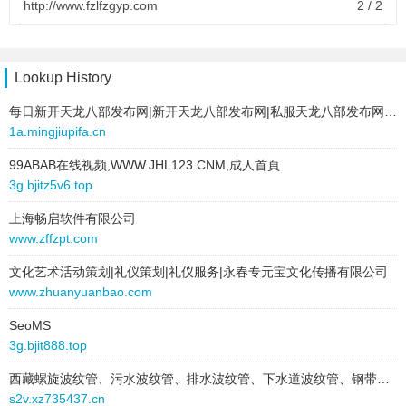
http://www.fzlfzgyp.com
2 / 2
link:
www.mianguqin.com
site:
ykbcc.com
behavior:
follow
type:
text
text:
福州礼方斋工艺品有限公司
2025-10-04 to 2025-10-04
link:
www.fzlfzgyp.com
Lookup History
type:
text
behavior:
follow
每日新开天龙八部发布网|新开天龙八部发布网|私服天龙八部发布网|天龙八部最新开服sf
text:
邳州市嘉宝工艺品有限公司
1a.mingjiupifa.cn
link:
www.karbotoys.com
2026-01-09 to 2026-01-09
behavior:
follow
site:
fzhnsh.com
99ABAB在线视频,WWW.JHL123.CNM,成人首頁
type:
text
3g.bjitz5v6.top
2025-10-04 to 2025-10-04
text:
福州礼方斋工艺品有限公司
type:
text
上海畅启软件有限公司
link:
www.fzlfzgyp.com
text:
屯留县揭仁网站维护有限责任公司
www.zffzpt.com
behavior:
follow
link:
www.ceo-m.com
文化艺术活动策划|礼仪策划|礼仪服务|永春专元宝文化传播有限公司
behavior:
follow
2026-01-08 to 2026-01-08
www.zhuanyuanbao.com
site:
kfkcqa.com
2025-10-04 to 2025-10-04
type:
text
SeoMS
type:
text
3g.bjit888.top
text:
福州礼方斋工艺品有限公司
text:
淄博金英商贸有限公司
link:
www.fzlfzgyp.com
西藏螺旋波纹管、污水波纹管、排水波纹管、下水道波纹管、钢带波纹管厂家找丰策管业-实力大厂-品质保障
link:
www.rhhcm.com
behavior:
follow
s2v.xz735437.cn
behavior:
follow