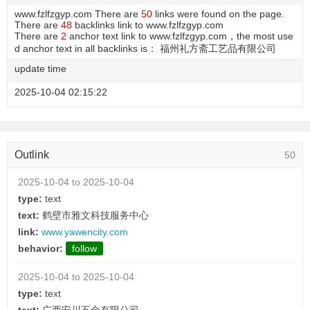
www.fzlfzgyp.com There are
50
links were found on the page.
There are
48
backlinks link to www.fzlfzgyp.com
There are
2
anchor text link to www.fzlfzgyp.com，the most use
d anchor text in all backlinks is： 福州礼方斋工艺品有限公司
update time
2025-10-04 02:15:22
Outlink
50
2025-10-04 to 2025-10-04
type:
text
text:
鹤壁市雅文科技服务中心
link:
www.yawencity.com
behavior:
follow
2025-10-04 to 2025-10-04
type:
text