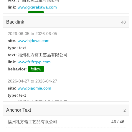
text:
广西安川五金有限公司
link:
www.gxarakawa.com
behavior:
follow
Backlink
48
2025-10-04 to 2025-10-04
type:
text
2026-06-05 to 2026-06-05
text:
广东潮州材料有限公司
site:
www.bjdaws.com
link:
www.goodcailiao.com
type:
text
behavior:
follow
text:
福州礼方斋工艺品有限公司
link:
www.fzlfzgyp.com
2025-10-04 to 2025-10-04
behavior:
follow
type:
text
text:
武汉金刚高丽|内外墙建筑涂料|液体壁纸|水性多彩漆|艺术
2026-04-27 to 2026-04-27
漆|内外墙腻子|施工装饰装潢
site:
www.piaomie.com
link:
www.qiaiqi.com
type:
text
behavior:
follow
text:
福州礼方斋工艺品有限公司
link:
www.fzlfzgyp.com
Anchor Text
2
2025-10-04 to 2025-10-04
behavior:
follow
type:
text
福州礼方斋工艺品有限公司
46 / 46
text:
缅故亲（江苏）网络服务有限公司
2026-01-15 to 2026-01-15