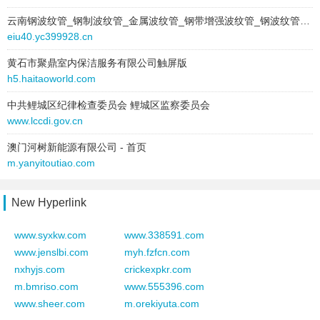
2026-01-08 to 2026-01-08
云南钢波纹管_钢制波纹管_金属波纹管_钢带增强波纹管_钢波纹管涵—就找云南河树公司
2025-10-04 to 2025-10-04
site:
sywl365.com
eiu40.yc399928.cn
type:
text
type:
text
text:
延安棉纺一厂有限公司
黄石市聚鼎室内保洁服务有限公司触屏版
text:
福州礼方斋工艺品有限公司
h5.haitaoworld.com
link:
www.yanmian1.com
link:
www.fzlfzgyp.com
behavior:
follow
behavior:
follow
中共鲤城区纪律检查委员会 鲤城区监察委员会
www.lccdi.gov.cn
2025-10-04 to 2025-10-04
2025-12-28 to 2025-12-28
type:
text
澳门河树新能源有限公司 - 首页
site:
www.nejkj.com
text:
北京隆兴达吸音板厂
m.yanyitoutiao.com
type:
text
link:
www.bjlxdxybc.com
text:
福州礼方斋工艺品有限公司
behavior:
follow
link:
www.fzlfzgyp.com
New Hyperlink
behavior:
follow
2025-10-04 to 2025-10-04
www.syxkw.com
www.338591.com
type:
text
2025-12-27 to 2025-12-27
www.jenslbi.com
myh.fzfcn.com
text:
阳泉市盛合弘信息技术有限公司
site:
www.duojukejiwang.com
nxhyjs.com
crickexpkr.com
link:
www.2lkdj.cn
type:
text
m.bmriso.com
www.555396.com
behavior:
follow
text:
福州礼方斋工艺品有限公司
www.sheer.com
m.orekiyuta.com
link:
www.fzlfzgyp.com