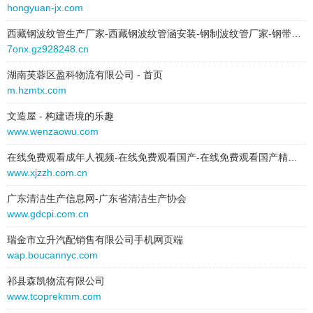
hongyuan-jx.com
2025-04-25 to 2025-04-25
type:
text
西藏钢波纹管生产厂家-西藏钢波纹管涵安装-钢制波纹管厂家-钢带增强波纹管批发—金属波纹管价格
7onx.gz928248.cn
text:
湖北唐湾科技有限公司
link:
tomantic.com
湖南芙蓉区盈科物流有限公司 - 首页
behavior:
follow
m.hzmtx.com
2025-04-25 to 2025-04-25
文造屋 - 构建语境的乐趣
type:
text
www.wenzaowu.com
text:
上海浩毅橡塑制品有限公司
在线免费观看成年人视频-在线免费观看国产-在线免费观看国产精品-在线免费观看黄网站-在线免费观看精品
link:
www.shhyxs.com
www.xjzzh.com.cn
behavior:
follow
广东清洁生产信息网-广东省清洁生产协会
2025-04-25 to 2025-04-25
www.gdcpi.com.cn
type:
text
瑞金市立升汽配销售有限公司手机网页端
text:
油猴网
wap.boucannyc.com
link:
shengqianboss.com
behavior:
follow
祁县森凯物流有限公司
www.tcoprekmm.com
2025-04-25 to 2025-04-25