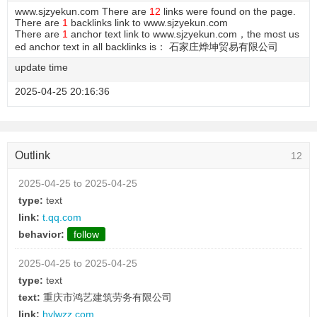
www.sjzyekun.com There are
12
links were found on the page.
There are
1
backlinks link to www.sjzyekun.com
There are
1
anchor text link to www.sjzyekun.com，the most us
ed anchor text in all backlinks is： 石家庄烨坤贸易有限公司
update time
2025-04-25 20:16:36
Outlink
12
2025-04-25 to 2025-04-25
type:
text
link:
t.qq.com
behavior:
follow
2025-04-25 to 2025-04-25
type:
text
text:
重庆市鸿艺建筑劳务有限公司
link:
hylwzz.com