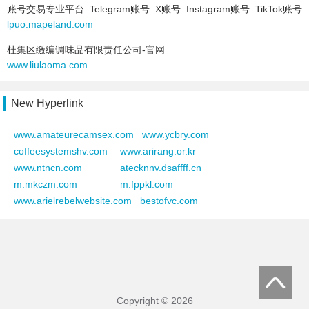
type:
text
账号交易专业平台_Telegram账号_X账号_Instagram账号_TikTok账号
lpuo.mapeland.com
text:
沈阳
link:
www.vmio.com.cn
杜集区缴编调味品有限责任公司-官网
behavior:
follow
www.liulaoma.com
2025-04-25 to 2025-04-25
type:
text
New Hyperlink
text:
中山市三角镇伟骏石灰店
www.amateurecamsex.com
www.ycbry.com
link:
zsweijun.cn
coffeesystemshv.com
www.arirang.or.kr
behavior:
follow
www.ntncn.com
atecknnv.dsaffff.cn
2025-04-25 to 2025-04-25
m.mkczm.com
m.fppkl.com
type:
text
www.arielrebelwebsite.com
bestofvc.com
text:
重庆知为之网络科技有限公司
link:
www.gromb.com
behavior:
follow
2025-04-25 to 2025-04-25
type:
text
Copyright © 2026
text:
苏ICP备20041719号