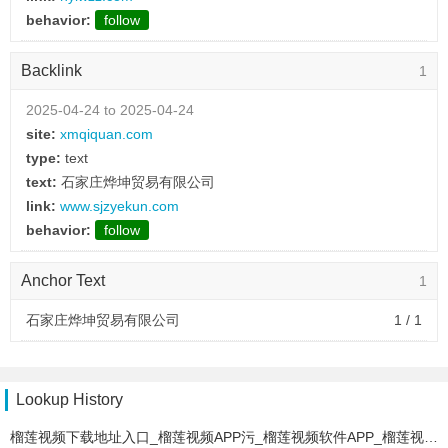
behavior:
follow
2025-04-25 to 2025-04-25
Backlink
1
type:
text
text:
青岛世纪鼎创网络科技有限公司
2025-04-24 to 2025-04-24
link:
www.alltong360.net
site:
xmqiquan.com
behavior:
follow
type:
text
text:
石家庄烨坤贸易有限公司
2025-04-25 to 2025-04-25
link:
www.sjzyekun.com
type:
text
behavior:
follow
text:
上海宝莘金属制品有限公司
link:
www.baoxinjinshu.com
Anchor Text
1
behavior:
follow
石家庄烨坤贸易有限公司
1 / 1
2025-04-25 to 2025-04-25
type:
text
text:
河津市城区互惠皇城家居广场
Lookup History
link:
www.sxhuhui.com
behavior:
follow
榴莲视频下载地址入口_榴莲视频APP污_榴莲视频软件APP_榴莲视频APP黄下载