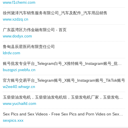
www.f1chemi.com
zlylr.c8lt56.cn
2025-07-21 to 2025-07-21
徐州黛泽汽车销售服务有限公司_汽车及配件_汽车用品销售
type:
text
www.xzdzq.cn
zonm.c8lt56.cn
text:
IT软件
广东荔湾区力伟金融有限公司 - 首页
link:
t41b2.6ybz.cn
zqi.c8lt56.cn
www.dodyx.com
behavior:
follow
zm1p.c8lt56.cn
鲁甸县辰星医药有限责任公司
2025-07-21 to 2025-07-21
ldrdv.com
znoox.c8lt56.cn
type:
text
账号批发专业平台_Telegram白号_X推特账号_Instagram账号_批量购买
text:
网站模板
zvp4z.c8lt56.cn
buzqpzi.yvebfu.cn
link:
hjl.8jbq.cn
behavior:
follow
zzm2.c8lt56.cn
官方账号交易平台_Telegram账号_X账号_Instagram账号_TikTok账号
w2ee40.whwgr.cn
2025-07-21 to 2025-07-21
zmz193.c8lt56.cn
type:
text
玉柴柴油发电机，玉柴柴油发电机组，玉柴发电机厂家，玉柴发电机组价格，玉柴柴油发电机价格，玉柴发电机厂家
text:
APP
www.yuchaifd.com
zn.c8lt56.cn
link:
9kjt7w.ihqyygy.cn
Sex Pics and Sex Videos - Free Sex Pics and Porn Vides on SexPics.XXX
ztza.c8lt56.cn
behavior:
follow
sexpics.xxx
zr8.c8lt56.cn