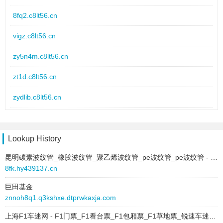
link:
skprqt.7ysm.cn
8fq2.c8lt56.cn
behavior:
follow
vigz.c8lt56.cn
2025-07-21 to 2025-07-21
type:
text
zy5n4m.c8lt56.cn
text:
行业资讯
link:
5zhs.6fxk.cn
zt1d.c8lt56.cn
behavior:
follow
zydlib.c8lt56.cn
2025-07-21 to 2025-07-21
zlcp5a.c8lt56.cn
type:
text
text:
案例展示
zonk1.c8lt56.cn
Lookup History
link:
mm8y.8mdt.cn
behavior:
follow
昆明碳素波纹管_橡胶波纹管_聚乙烯波纹管_pe波纹管_pe波纹管 - 【昆明特尼管业厂家批发】
zydi.c8lt56.cn
8fk.hy439137.cn
2025-07-21 to 2025-07-21
zmb49.c8lt56.cn
type:
text
巨田基金
znnoh8q1.q3kshxe.dtprwkaxja.com
text:
产品中心
zr30tz.c8lt56.cn
link:
sqpmb.6plz.cn
上海F1车迷网 - F1门票_F1看台票_F1包厢票_F1草地票_锐速车迷会官方订票
znxr.c8lt56.cn
behavior:
follow