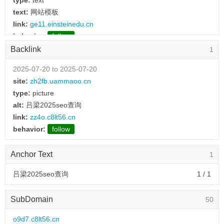
type:
text
text:
网站模板
link:
ge11.einsteinedu.cn
behavior:
follow
Backlink
1
2025-07-21 to 2025-07-21
type:
text
2025-07-20 to 2025-07-20
text:
APP
site:
zh2fb.uammaoo.cn
link:
p0cteq.9qzg.cn
type:
picture
behavior:
follow
alt:
吕梁2025seo查询
link:
zz4o.c8lt56.cn
2025-07-21 to 2025-07-21
behavior:
follow
type:
text
text:
产品介绍
Anchor Text
1
link:
de.gww0.cn
behavior:
follow
吕梁2025seo查询
1 / 1
2025-07-21 to 2025-07-21
SubDomain
50
type:
text
text:
公司动态
o9d7.c8lt56.cn