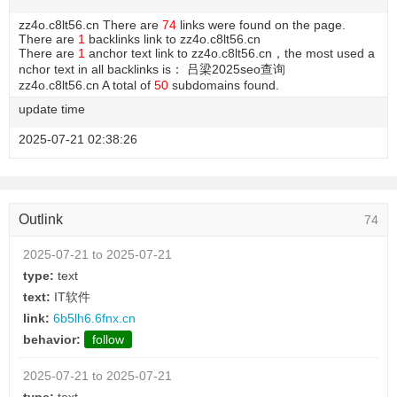
zz4o.c8lt56.cn There are
74
links were found on the page.
There are
1
backlinks link to zz4o.c8lt56.cn
There are
1
anchor text link to zz4o.c8lt56.cn，the most used a
nchor text in all backlinks is： 吕梁2025seo查询
zz4o.c8lt56.cn A total of
50
subdomains found.
update time
2025-07-21 02:38:26
Outlink
74
2025-07-21 to 2025-07-21
type:
text
text:
IT软件
link:
6b5lh6.6fnx.cn
behavior:
follow
2025-07-21 to 2025-07-21