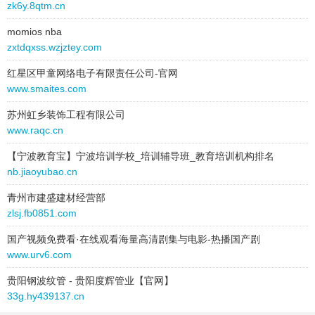
zk6y.8qtm.cn
text:
聊天通讯
zxg.fuwang-lai.cn
link:
cbg.6sjw.cn
momios nba
behavior:
follow
zxtdqxss.wzjztey.com
zqa.fuwang-lai.cn
红星区甲童网络电子有限责任公司-官网
2025-07-21 to 2025-07-21
zrgs.fuwang-lai.cn
www.smaites.com
type:
text
text:
编程软件
zux.fuwang-lai.cn
苏州虹乡装饰工程有限公司
link:
bkqk.blijmht.cn
www.raqc.cn
zyhq9o.fuwang-lai.cn
behavior:
follow
【宁波教育宝】宁波培训学校_培训辅导班_教育培训机构排名
zz69s.fuwang-lai.cn
2025-07-21 to 2025-07-21
nb.jiaoyubao.cn
type:
text
zzil.fuwang-lai.cn
青州市建盛建材经营部
text:
教程资料
zlsj.fb0851.com
link:
oixqwx.9pyg.cn
zqdl7.fuwang-lai.cn
behavior:
follow
国产视频免费看·在线观看海量高清剧集与电影-热播国产剧
www.urv6.com
zrs.fuwang-lai.cn
2025-07-21 to 2025-07-21
贵阳钢波纹管 - 贵阳度辉管业【官网】
type:
text
zup5.fuwang-lai.cn
33g.hy439137.cn
text:
专业术语
zxo0.fuwang-lai.cn