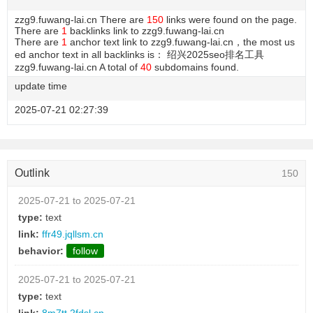
zzg9.fuwang-lai.cn There are
150
links were found on the page.
There are
1
backlinks link to zzg9.fuwang-lai.cn
There are
1
anchor text link to zzg9.fuwang-lai.cn，the most us
ed anchor text in all backlinks is： 绍兴2025seo排名工具
zzg9.fuwang-lai.cn A total of
40
subdomains found.
update time
2025-07-21 02:27:39
Outlink
150
2025-07-21 to 2025-07-21
type:
text
link:
ffr49.jqllsm.cn
behavior:
follow
2025-07-21 to 2025-07-21
type:
text