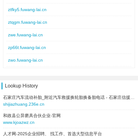
2025-07-21 to 2025-07-21
type:
text
ztfky5.fuwang-lai.cn
text:
SEO优化
ztqgm.fuwang-lai.cn
link:
72dtt.7swq.cn
behavior:
follow
zwe.fuwang-lai.cn
2025-07-21 to 2025-07-21
zp66t.fuwang-lai.cn
type:
text
text:
小程序
zwo.fuwang-lai.cn
link:
keu0.7snc.cn
zskfk.fuwang-lai.cn
behavior:
follow
zva7x.fuwang-lai.cn
Lookup History
2025-07-21 to 2025-07-21
type:
text
石家庄汽车流动补胎_附近汽车救援换轮胎换备胎电话 - 石家庄信援道路救援补胎换胎
zq0s.fuwang-lai.cn
text:
资源下载
shijiazhuang.236e.cn
link:
7l9p.6cdp.cn
zw03.fuwang-lai.cn
behavior:
follow
和政县公异磨具合伙企业-官网
www.kjoazwz.cn
zy4n.fuwang-lai.cn
2025-07-21 to 2025-07-21
人才网-2025企业招聘、 找工作、首选大型信息平台
type:
text
zxj4.fuwang-lai.cn