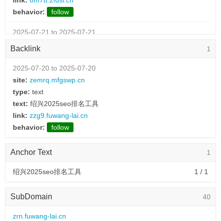
link:
8m7tt.2fdsl.cn
behavior:
follow
2025-07-21 to 2025-07-21
type:
text
Backlink
1
link:
drmnk.mxbfw.cn
behavior:
follow
2025-07-20 to 2025-07-20
site:
zemrq.mfgswp.cn
2025-07-21 to 2025-07-21
type:
text
type:
text
text:
绍兴2025seo排名工具
text:
视频课程
link:
zzg9.fuwang-lai.cn
link:
cc7v.gongxishangmao.cn
behavior:
follow
behavior:
follow
Anchor Text
1
2025-07-21 to 2025-07-21
type:
text
绍兴2025seo排名工具
1 / 1
text:
建站前端
link:
a6k0.grjfhpz.cn
SubDomain
40
behavior:
follow
zrn.fuwang-lai.cn