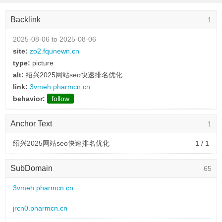
Backlink
1
2025-08-06 to 2025-08-06
site:
zo2.fqunewn.cn
type:
picture
alt:
绍兴2025网站seo快速排名优化
link:
3vmeh.pharmcn.cn
behavior:
follow
Anchor Text
1
绍兴2025网站seo快速排名优化
1 / 1
SubDomain
65
3vmeh.pharmcn.cn
jrcn0.pharmcn.cn