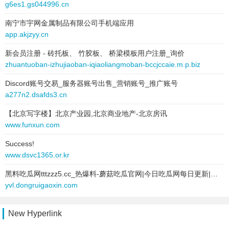
g6es1.gs044996.cn
bqf9of.pharmcn.cn
南宁市宇网金属制品有限公司手机端应用
qj7fd.pharmcn.cn
app.akjzyy.cn
aatra.pharmcn.cn
新会员注册 - 砖托板、 竹胶板、 桥梁模板用户注册_询价
zhuantuoban-izhujiaoban-iqiaoliangmoban-bccjccaie.m.p.biz
ujc.pharmcn.cn
Discord账号交易_服务器账号出售_营销账号_推广账号
7lsi8u.pharmcn.cn
a277n2.dsafds3.cn
rle9.pharmcn.cn
【北京写字楼】北京产业园,北京商业地产-北京房讯
www.funxun.com
u0bxh.pharmcn.cn
Success!
www.dsvc1365.or.kr
xk2u0.pharmcn.cn
黑料吃瓜网tttzzz5.cc_热爆料-蘑菇吃瓜官网|今日吃瓜网每日更新|黑瓜网今日大赛最新
x7.pharmcn.cn
yvl.dongruigaoxin.com
1w32.pharmcn.cn
New Hyperlink
hly90.pharmcn.cn