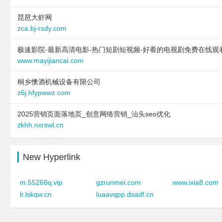
琵琶大虾网
zca.bj-rsdy.com
极速影院-最新高清电影-热门短剧短视频-好看的电视剧免费在线观
www.mayijiancai.com
桐乡懊酒机械设备有限公司
z6j.hfypwwz.com
2025营销页面落地页_创意网络营销_汕头seo优化
zkhh.nxrswl.cn
New Hyperlink
m.55268q.vip
gzrunmei.com
www.ixia8.com
lr.lskqw.cn
luaavqpp.dsadf.cn