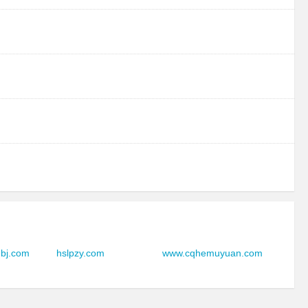
gbj.com
hslpzy.com
www.cqhemuyuan.com