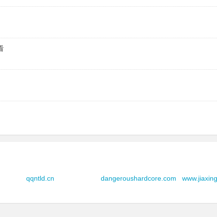
fzur.5wpf.cn
rvzu.5wpf.cn
看
b3d5s1.5wpf.cn
p9d5q.5wpf.cn
0ia9br.5wpf.cn
hrtoy6.5wpf.cn
www.5wpf.cn
l19.5wpf.cn
qqntld.cn
dangeroushardcore.com
www.jiaxin
g6m.5wpf.cn
h74es.5wpf.cn