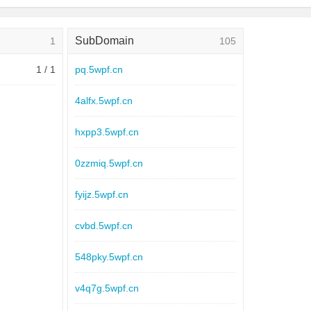
SubDomain
1
105
1 / 1
pq.5wpf.cn
4alfx.5wpf.cn
hxpp3.5wpf.cn
0zzmiq.5wpf.cn
fyijz.5wpf.cn
cvbd.5wpf.cn
548pky.5wpf.cn
v4q7g.5wpf.cn