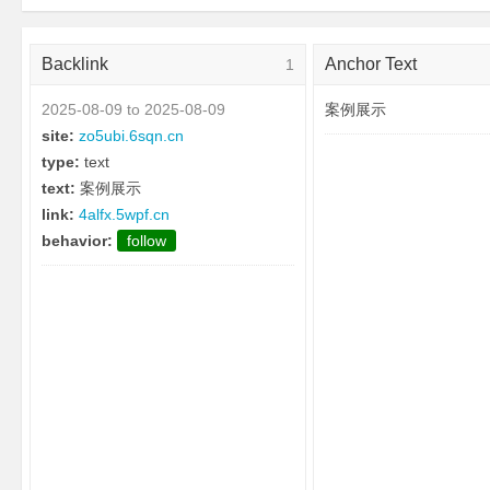
Backlink
Anchor Text
1
2025-08-09 to 2025-08-09
案例展示
site:
zo5ubi.6sqn.cn
type:
text
text:
案例展示
link:
4alfx.5wpf.cn
behavior:
follow