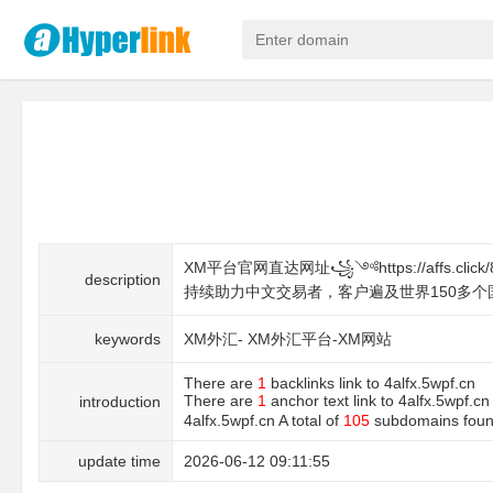
XM平台官网直达网址꧁༺https://aff
description
持续助力中文交易者，客户遍及世界150多个
keywords
XM外汇- XM外汇平台-XM网站
There are
1
backlinks link to 4alfx.5wpf.cn
There are
1
anchor text link to 4alfx.5wpf
introduction
4alfx.5wpf.cn A total of
105
subdomains foun
update time
2026-06-12 09:11:55