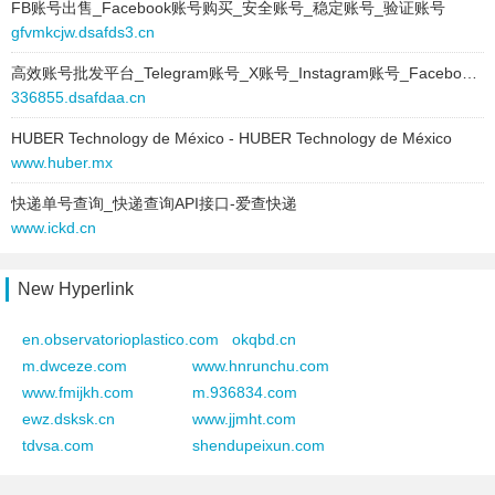
FB账号出售_Facebook账号购买_安全账号_稳定账号_验证账号
gfvmkcjw.dsafds3.cn
高效账号批发平台_Telegram账号_X账号_Instagram账号_Facebook账号
336855.dsafdaa.cn
HUBER Technology de México - HUBER Technology de México
www.huber.mx
快递单号查询_快递查询API接口-爱查快递
www.ickd.cn
New Hyperlink
en.observatorioplastico.com
okqbd.cn
m.dwceze.com
www.hnrunchu.com
www.fmijkh.com
m.936834.com
ewz.dsksk.cn
www.jjmht.com
tdvsa.com
shendupeixun.com