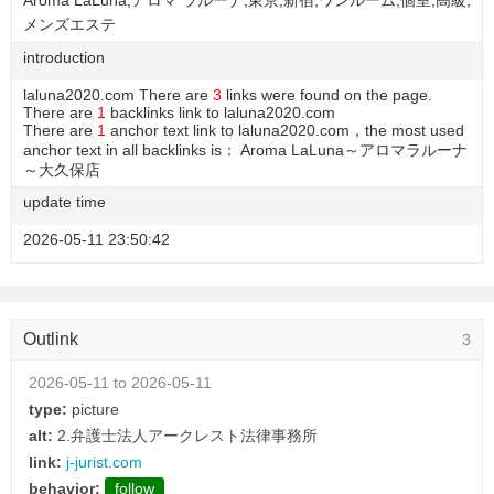
Aroma LaLuna,アロマ ラルーナ,東京,新宿,ワンルーム,個室,高級,
メンズエステ
introduction
laluna2020.com There are
3
links were found on the page.
There are
1
backlinks link to laluna2020.com
There are
1
anchor text link to laluna2020.com，the most used
anchor text in all backlinks is： Aroma LaLuna～アロマラルーナ
～大久保店
update time
2026-05-11 23:50:42
Outlink
3
2026-05-11 to 2026-05-11
type:
picture
alt:
2.弁護士法人アークレスト法律事務所
link:
j-jurist.com
behavior:
follow