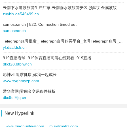
云南下水道波纹管生产厂家-云南雨水波纹管安装-预应力金属波纹管厂家-金属波纹管批发—市政波纹管价格
p9pk.6bbk.cn
zuybix.de546499.cn
o1j.6bbk.cn
sumosear.ch | 522: Connection timed out
sumosear.ch
n4.6bbk.cn
Telegraph账号批发_Telegraph白号购买平台_老号Telegraph账号_新号Telegraph账号_商业Telegraph账号
0knf.6bbk.cn
yf.dsafds5.cn
mpk.6bbk.cn
919直播看球_919体育直播高清在线观看_919直播
dkcf28.btbhw.cn
2pdd9.6bbk.cn
彩神vll-追求健康,你我一起成长
www.syqhmyzp.com
kvl.6bbk.cn
爱华官网|零佣金交易条件解析
zk31.6bbk.cn
dkc9c.9ljq.cn
zoi42.6bbk.cn
New Hyperlink
zmb4j.6bbk.cn
www.xiaohunlww.com
m.sybxwhz.com