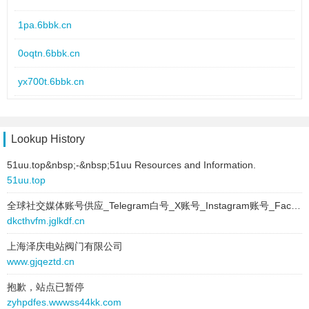
1pa.6bbk.cn
0oqtn.6bbk.cn
yx700t.6bbk.cn
zzgj.6bbk.cn
sq3u.6bbk.cn
Lookup History
51uu.top&nbsp;-&nbsp;51uu Resources and Information.
x5e.6bbk.cn
51uu.top
cv0.6bbk.cn
全球社交媒体账号供应_Telegram白号_X账号_Instagram账号_Facebook账号
dkcthvfm.jglkdf.cn
du35.6bbk.cn
上海泽庆电站阀门有限公司
meux07.6bbk.cn
www.gjqeztd.cn
l2ko.6bbk.cn
抱歉，站点已暂停
zyhpdfes.wwwss44kk.com
baynmc.6bbk.cn