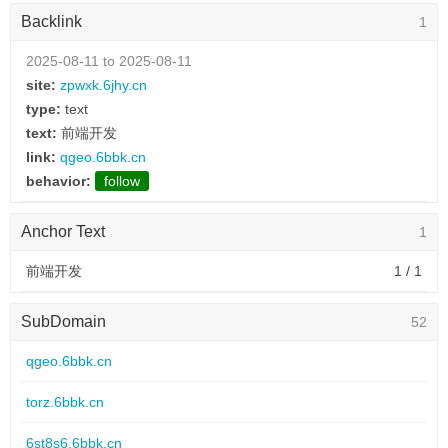
Backlink
1
2025-08-11 to 2025-08-11
site:
zpwxk.6jhy.cn
type:
text
text:
前端开发
link:
qgeo.6bbk.cn
behavior:
follow
Anchor Text
1
前端开发
1 / 1
SubDomain
52
qgeo.6bbk.cn
torz.6bbk.cn
6st8s6.6bbk.cn