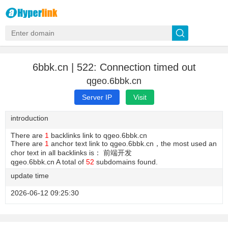
6bbk.cn | 522: Connection timed out
qgeo.6bbk.cn
Server IP
Visit
introduction
There are
1
backlinks link to qgeo.6bbk.cn
There are
1
anchor text link to qgeo.6bbk.cn，the most used an
chor text in all backlinks is： 前端开发
qgeo.6bbk.cn A total of
52
subdomains found.
update time
2026-06-12 09:25:30